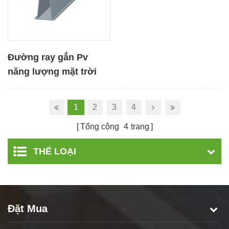
Đường ray gắn Pv
năng lượng mặt trời
bằng hợp kim nhôm
1
2
3
4
Tổng cộng
4
trang
THỂ LOẠI
Đặt Mua