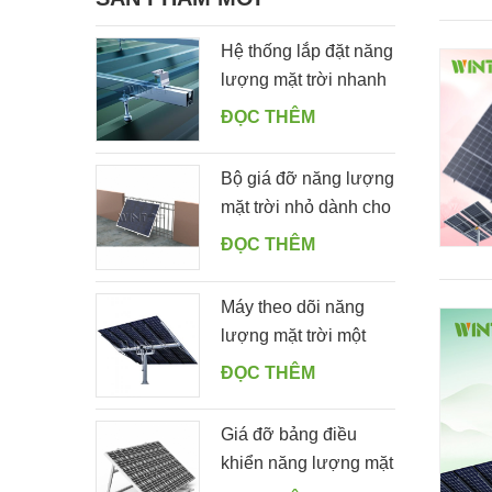
Hệ thống lắp đặt năng
lượng mặt trời nhanh
trên mái thiếc với móc
ĐỌC THÊM
treo
Bộ giá đỡ năng lượng
mặt trời nhỏ dành cho
khu dân cư dành cho
ĐỌC THÊM
ban công nhà
Máy theo dõi năng
lượng mặt trời một
cọc tự động với 10
ĐỌC THÊM
tấm PV
Giá đỡ bảng điều
khiển năng lượng mặt
trời dễ dàng bằng