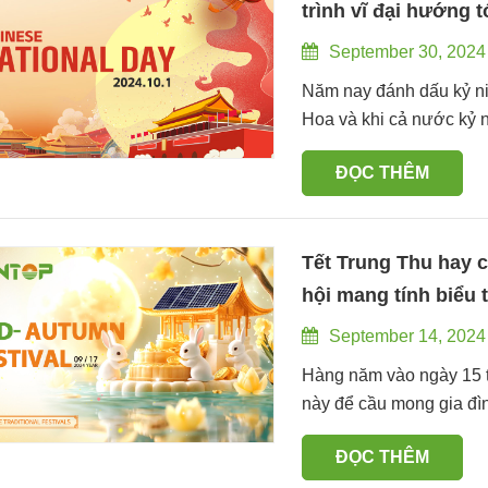
trình vĩ đại hướng 
September 30, 2024
Năm nay đánh dấu kỷ n
Hoa và khi cả nước kỷ 
nguyên huy hoàng và c
ĐỌC THÊM
vĩ đại. Người dân Trun
điểm này, đang cùng nh
cuộc phục hưng vĩ đại 
đầu và đấu tranh gian k
Tết Trung Thu hay c
thịnh vượng và năng độn
hội mang tính biểu 
năm đáng nhớ. Ngày Quố
Trung Quốc
September 14, 2024
và quyết tâm của dân tộ
tự hào của người dân T
Hàng năm vào ngày 15 th
lễ chào cờ long trọng đ
này để cầu mong gia đì
Bắc Kinh. Cờ đỏ năm sao
số phong tục truyền thố
ĐỌC THÊM
vượng của dân tộc Trun
trung thu là món ăn tru
dân thuộc mọi tầng lớp 