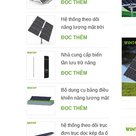
ĐỌC THÊM
nhôm có thể điều
chỉnh góc cho sân
Hệ thống theo dõi
vườn
năng lượng mặt trời
một hàng kép thông
ĐỌC THÊM
minh
Nhà cung cấp biến
tần lưu trữ năng
lượng mặt trời ngoài
ĐỌC THÊM
lưới 5000ES
Bộ dụng cụ bảng điều
khiển năng lượng mặt
trời gắn trên mặt đất
ĐỌC THÊM
có hình dạng
hệ thống theo dõi trục
đơn trục dọc kép đa ổ