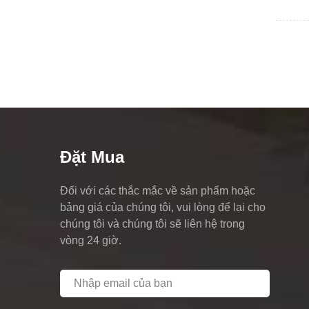
Đặt Mua
Đối với các thắc mắc về sản phẩm hoặc
bảng giá của chúng tôi, vui lòng để lại cho
chúng tôi và chúng tôi sẽ liên hệ trong
vòng 24 giờ.