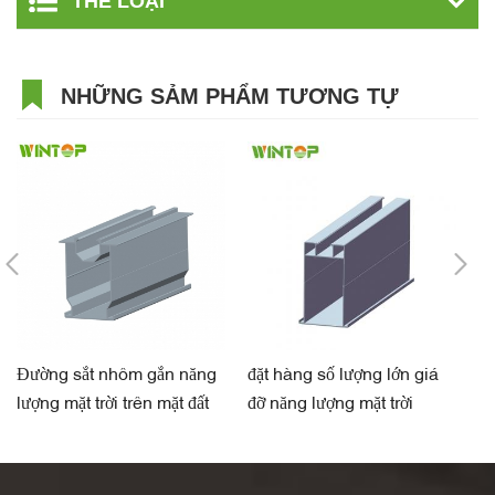
THỂ LOẠI
NHỮNG SẢM PHẨM TƯƠNG TỰ
Đường sắt nhôm gắn năng
đặt hàng số lượng lớn giá
ph
lượng mặt trời trên mặt đất
đỡ năng lượng mặt trời
tr
thành phần đường sắt nhà
hàng bằng nhôm