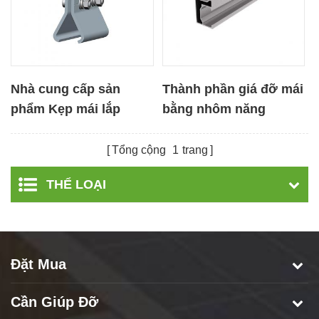
Nhà cung cấp sản
Thành phần giá đỡ mái
phẩm Kẹp mái lắp
bằng nhôm năng
ghép thành phần mô-
lượng mặt trời
đun PV
Tổng cộng
1
trang
THỂ LOẠI
Đặt Mua
Cần Giúp Đỡ