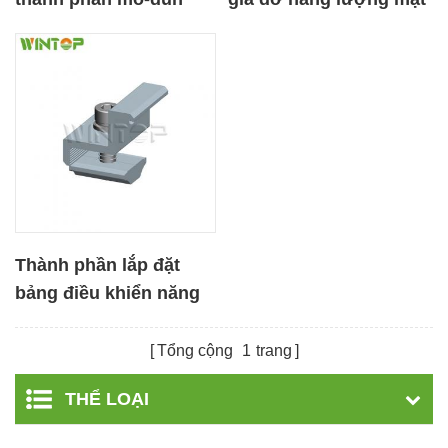
năng lượng mặt trời
trời
PV
Thành phần lắp đặt
bảng điều khiển năng
lượng mặt trời Kẹp
cuối bằng nhôm
Tổng cộng
1
trang
THỂ LOẠI