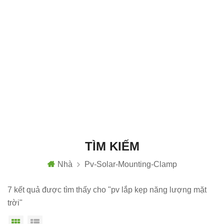
TÌM KIẾM
Nhà
Pv-Solar-Mounting-Clamp
7 kết quả được tìm thấy cho "pv lắp kẹp năng lượng mặt
trời"
Chế độ hiển thị theo ô
Xem danh sách