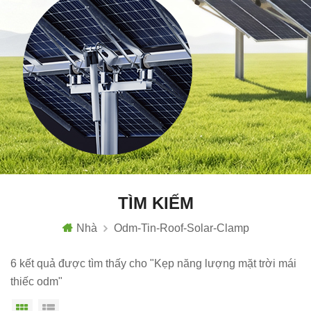
TÌM KIẾM
Nhà
Odm-Tin-Roof-Solar-Clamp
6 kết quả được tìm thấy cho "Kẹp năng lượng mặt trời mái
thiếc odm"
Chế độ hiển thị theo ô
Xem danh sách