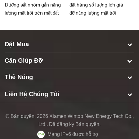
Đường sắt nhôm gắn năng
đặt hàng số lượng lớn giá
ph
lượng mặt trời trên mặt đất
đỡ năng lượng mặt trời
tr
thành phần đường sắt nhà
hàng bằng nhôm
Đặt Mua
Cần Giúp Đỡ
Thẻ Nóng
Liên Hệ Chúng Tôi
© Bản quyền: 2026 Xiamen Wintop New Energy Tech Co.,
Ltd.. Đã đăng ký Bản quyền.
Mạng IPv6 được hỗ trợ