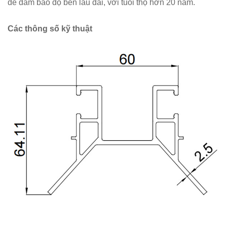
để đảm bảo độ bền lâu dài, với tuổi thọ hơn 20 năm.
Các thông số kỹ thuật