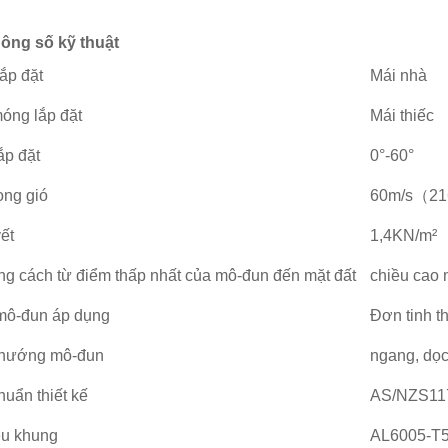
ông số kỹ thuật
 lắp đặt
Mái nhà
óng lắp đặt
Mái thiếc
ắp đặt
0°-60°
ọng gió
60m/s（21
yết
1,4KN/m²
g cách từ điểm thấp nhất của mô-đun đến mặt đất
chiều cao 
mô-đun áp dụng
Đơn tinh t
 hướng mô-đun
ngang, dọ
huẩn thiết kế
AS/NZS117
iệu khung
AL6005-T5