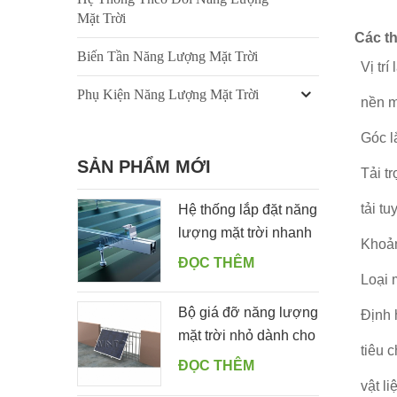
Mặt Trời
Các th
Biến Tần Năng Lượng Mặt Trời
Vị trí
Phụ Kiện Năng Lượng Mặt Trời
nền m
Góc l
SẢN PHẨM MỚI
Tải tr
tải tu
Hệ thống lắp đặt năng
lượng mặt trời nhanh
Khoản
trên mái thiếc với móc
ĐỌC THÊM
treo
Loại 
Bộ giá đỡ năng lượng
Định
mặt trời nhỏ dành cho
tiêu c
khu dân cư dành cho
ĐỌC THÊM
ban công nhà
vật l