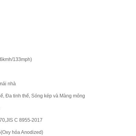
6kmh/133mph)
mái nhà
hể, Đa tinh thể, Sóng kép và Màng mỏng
c
0,JIS C 8955-2017
(Oxy hóa Anodized)