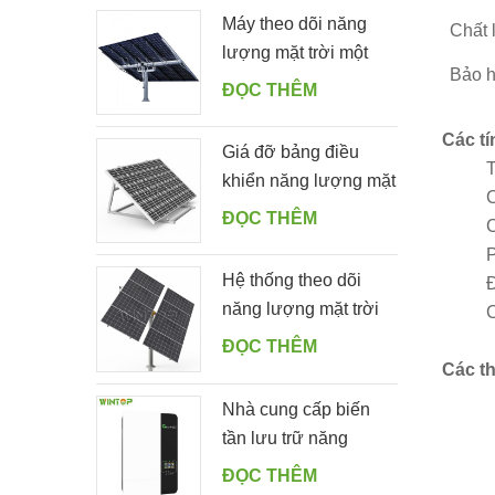
Máy theo dõi năng
Chất 
lượng mặt trời một
Bảo h
cọc tự động với 10
ĐỌC THÊM
tấm PV
Các tí
Giá đỡ bảng điều
T
khiển năng lượng mặt
C
trời dễ dàng bằng
ĐỌC THÊM
C
nhôm có thể điều
P
chỉnh góc cho sân
Hệ thống theo dõi
Đ
vườn
năng lượng mặt trời
C
một hàng kép thông
ĐỌC THÊM
minh
Các t
Nhà cung cấp biến
tần lưu trữ năng
lượng mặt trời ngoài
ĐỌC THÊM