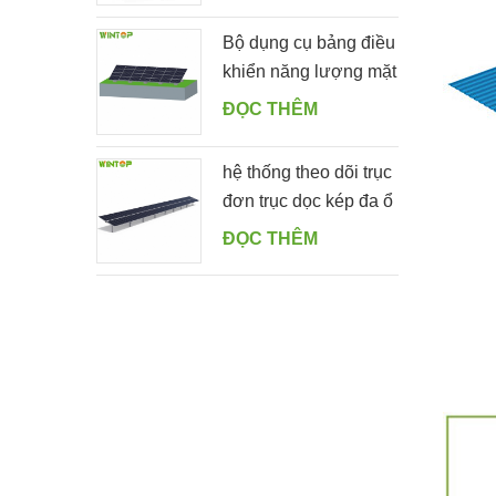
lưới 5000ES
Bộ dụng cụ bảng điều
khiển năng lượng mặt
trời gắn trên mặt đất
ĐỌC THÊM
có hình dạng
hệ thống theo dõi trục
đơn trục dọc kép đa ổ
ĐỌC THÊM