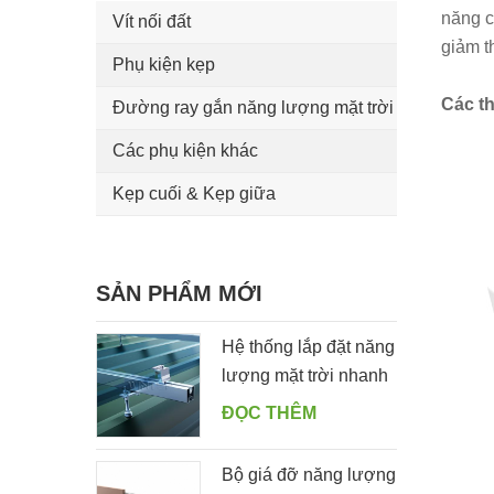
năng c
Vít nối đất
giảm th
Phụ kiện kẹp
Các th
Đường ray gắn năng lượng mặt trời
Các phụ kiện khác
Kẹp cuối & Kẹp giữa
SẢN PHẨM MỚI
Hệ thống lắp đặt năng
lượng mặt trời nhanh
trên mái thiếc với móc
ĐỌC THÊM
treo
Bộ giá đỡ năng lượng