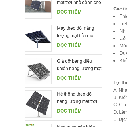
mặt trời nhỏ dành cho
Các tí
khu dân cư dành cho
ĐỌC THÊM
Thí
ban công nhà
Tiế
Máy theo dõi năng
Nhi
lượng mặt trời một
Có 
cọc tự động với 10
ĐỌC THÊM
Móc
tấm PV
Đượ
Khô
Giá đỡ bảng điều
khiển năng lượng mặt
trời dễ dàng bằng
ĐỌC THÊM
Lợi th
nhôm có thể điều
A. Nhà
chỉnh góc cho sân
Hệ thống theo dõi
B. Kiể
vườn
năng lượng mặt trời
C. Giá
một hàng kép thông
ĐỌC THÊM
D. Làm
minh
E. Dịc