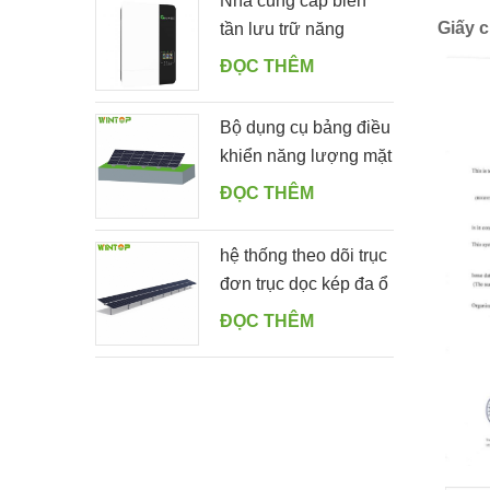
Nhà cung cấp biến
Giấy 
tần lưu trữ năng
lượng mặt trời ngoài
ĐỌC THÊM
lưới 5000ES
Bộ dụng cụ bảng điều
khiển năng lượng mặt
trời gắn trên mặt đất
ĐỌC THÊM
có hình dạng
hệ thống theo dõi trục
đơn trục dọc kép đa ổ
ĐỌC THÊM