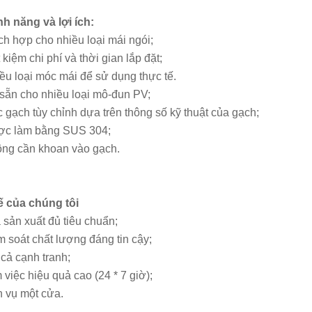
nh năng và lợi ích:
ch hợp cho nhiều loại mái ngói;
t kiệm chi phí và thời gian lắp đặt;
ều loại móc mái để sử dụng thực tế.
sẵn cho nhiều loại mô-đun PV;
 gạch tùy chỉnh dựa trên thông số kỹ thuật của gạch;
c làm bằng SUS 304;
ng cần khoan vào gạch.
ế của chúng tôi
 sản xuất đủ tiêu chuẩn;
m soát chất lượng đáng tin cậy;
 cả cạnh tranh;
 việc hiệu quả cao (24 * 7 giờ);
h vụ một cửa.