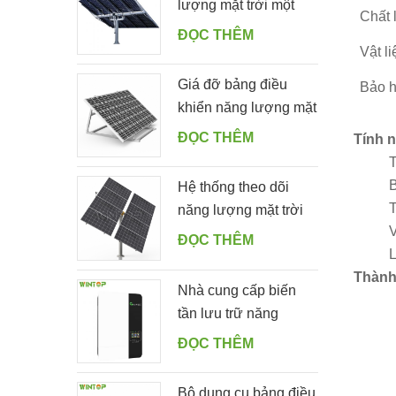
lượng mặt trời một
Chất 
cọc tự động với 10
ĐỌC THÊM
tấm PV
Vật l
Giá đỡ bảng điều
Bảo h
khiển năng lượng mặt
trời dễ dàng bằng
ĐỌC THÊM
Tính n
nhôm có thể điều
T
chỉnh góc cho sân
B
Hệ thống theo dõi
vườn
T
năng lượng mặt trời
V
một hàng kép thông
ĐỌC THÊM
L
minh
Thành
Nhà cung cấp biến
tần lưu trữ năng
lượng mặt trời ngoài
ĐỌC THÊM
lưới 5000ES
Bộ dụng cụ bảng điều