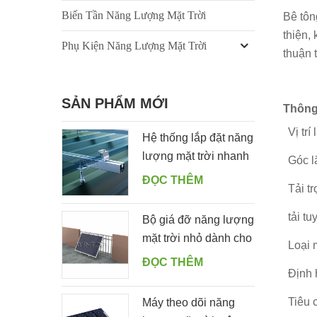
Biến Tần Năng Lượng Mặt Trời
Bê tô
thiện,
Phụ Kiện Năng Lượng Mặt Trời
thuận 
SẢN PHẨM MỚI
Thông
Vị trí
Hệ thống lắp đặt năng
lượng mặt trời nhanh
Góc l
trên mái thiếc với móc
ĐỌC THÊM
Tải tr
treo
tải tu
Bộ giá đỡ năng lượng
mặt trời nhỏ dành cho
Loại 
khu dân cư dành cho
ĐỌC THÊM
Định
ban công nhà
Tiêu 
Máy theo dõi năng