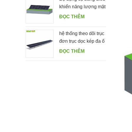
khiển năng lượng mặt
trời gắn trên mặt đất
ĐỌC THÊM
có hình dạng
hệ thống theo dõi trục
đơn trục dọc kép đa ổ
ĐỌC THÊM