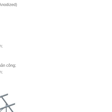
Anodized)
n;
nhân công;
n;