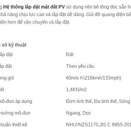
ng
Hệ thống lắp đặt mặt đất PV
sử dụng nền bê tông đúc sẵn ho
 khả năng chịu lực cao và lắp đặt dễ dàng. Giá đỡ quang điện 
tiện hơn để vận chuyển và lắp đặt.
 số kỹ thuật
 lắp đặt
Đất
ắp đặt
Theo yêu cầu
ọng gió
60m/s ï¼216kmh/133mph)
yết
1,4KN/m2
mô-đun áp dụng
Đơn tinh thể, Đa tinh thể, Són
 hướng mô-đun
Ngang, Dọc
chuẩn thiết kế
NHƯ/NZS1170,JIS C 8955-20