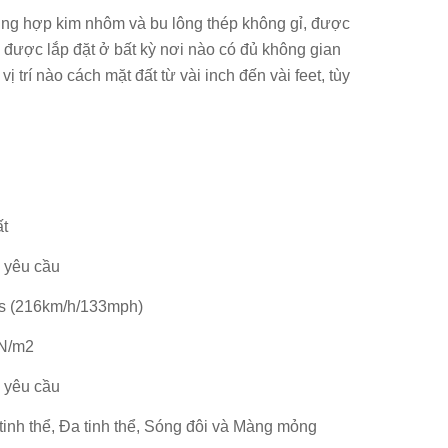
ung hợp kim nhôm và bu lông thép không gỉ, được
thể được lắp đặt ở bất kỳ nơi nào có đủ không gian
trí nào cách mặt đất từ ​​vài inch đến vài feet, tùy
ất
 yêu cầu
s (216km/h/133mph)
N/m2
 yêu cầu
inh thể, Đa tinh thể, Sóng đôi và Màng mỏng