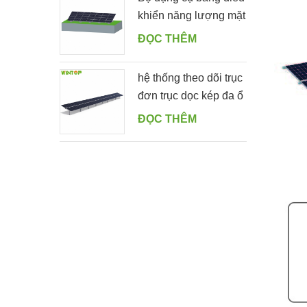
khiển năng lượng mặt
trời gắn trên mặt đất
ĐỌC THÊM
có hình dạng
hệ thống theo dõi trục
đơn trục dọc kép đa ổ
ĐỌC THÊM