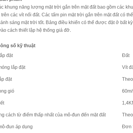
úc khung năng lượng mặt trời gắn trên mặt đất bao gồm các kh
 trên các vít nối đất. Các tấm pin mặt trời gắn trên mặt đất có 
nh sáng mặt trời tốt. Bảng điều khiển có thể được đặt ở bất kỳ vị 
vào cách thiết lập hệ thống giá đỡ.
ông số kỹ thuật
 lắp đặt
Đất
óng lắp đặt
Vít đ
ắp đặt
Theo
ọng gió
60m/
yết
1,4K
g cách từ điểm thấp nhất của mô-đun đến mặt đất
Theo
mô-đun áp dụng
Đơn t