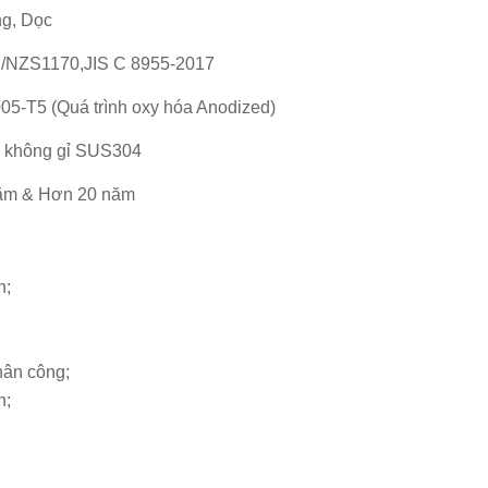
g, Dọc
NZS1170,JIS C 8955-2017
05-T5 (Quá trình oxy hóa Anodized)
 không gỉ SUS304
ăm & Hơn 20 năm
n;
nhân công;
n;