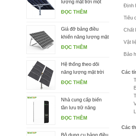
lượng mặt trời một
Định
cọc tự động với 10
ĐỌC THÊM
tấm PV
Tiêu 
Giá đỡ bảng điều
Chất 
khiển năng lượng mặt
Vật l
trời dễ dàng bằng
ĐỌC THÊM
nhôm có thể điều
Bảo h
chỉnh góc cho sân
Hệ thống theo dõi
vườn
Các tí
năng lượng mặt trời
T
một hàng kép thông
ĐỌC THÊM
B
minh
T
Nhà cung cấp biến
V
tần lưu trữ năng
L
lượng mặt trời ngoài
ĐỌC THÊM
lưới 5000ES
Các t
Bộ dụng cụ bảng điều