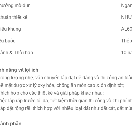
 hướng mô-đun
Ngan
chuẩn thiết kế
NHƯ/
liệu khung
AL60
iệu buộc
Thép
ành & Thời hạn
10 n
nh năng và lợi ích
rọng lượng nhẹ, vận chuyển lắp đặt dễ dàng và thi công an toà
ề mặt được xử lý oxy hóa, chống ăn mòn cao & ổn định tốt;
hích hợp cho các thiết kế và giải pháp khác nhau;
iệc lắp ráp trước tối đa, tiết kiệm thời gian thi công và chi phí 
ắp đặt rộng rãi, thích hợp với nhiều loại đất như đất cát, đất mù
hành phần