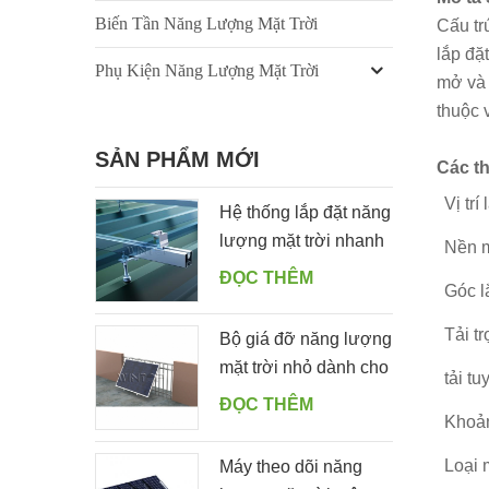
Biến Tần Năng Lượng Mặt Trời
Cấu tr
lắp đặt
Phụ Kiện Năng Lượng Mặt Trời
mở và á
thuộc 
SẢN PHẨM MỚI
Các th
Vị trí
Hệ thống lắp đặt năng
lượng mặt trời nhanh
Nền m
trên mái thiếc với móc
ĐỌC THÊM
Góc l
treo
Tải tr
Bộ giá đỡ năng lượng
mặt trời nhỏ dành cho
tải tu
khu dân cư dành cho
ĐỌC THÊM
Khoản
ban công nhà
Loại 
Máy theo dõi năng